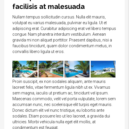
facilisis at malesuada
Nullam tempus sollicitudin cursus. Nulla elit mauris,
volutpat eu varius malesuada, pulvinar eu ligula. Ut et
adipiscing erat. Curabitur adipiscing erat vel libero tempus
congue. Nam pharetra interdum vestibulum. Aenean
gravida mi non aliquet porttitor. Praesent dapibus, nisi a
faucibus tincidunt, quam dolor condimentum metus, in
convallis libero ligula ut eros.
Proin suscipit, ex non sodales aliquam, ante mauris
laoreet felis, vitae fermentum ligula nibh ut ex. Vivamus
sem magna, iaculis ut pretium ac, tincidunt vel ipsum.
Maecenas commodo, velit vel porta vulputate, lorem sem
accumsan nunc, nec scelerisque elit turpis eget mauris.
Donec dictum elit vel nunc tristique, eu lobortis ante
sodales. Etiam posuere leo ut leo laoreet, a gravida dui
ultricies. Morbi vehicula nulla eget elit mollis, at
condimentum est feugiat.