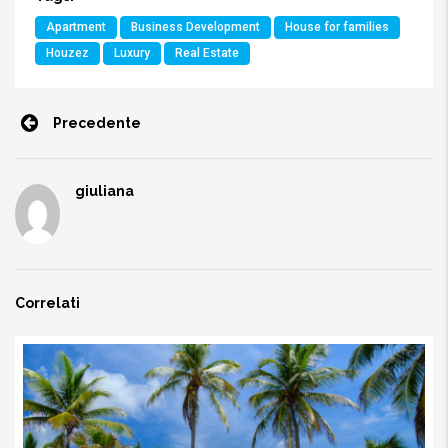
Apartment
Business Development
House for families
Houzez
Luxury
Real Estate
Precedente
giuliana
Correlati