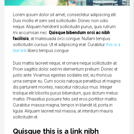
Lorem ipsum dolor sit amet, consectetur adipiscing elit.
Duis mollis et sem sed sollicitudin. Donec non odio
neque. Aliquam hendrerit sollicitudin purus, quis rutrum
mi accumsan nec.
Quisque bibendum orci ac nibh
facilisis
, at malesuada orci congue. Nullam tempus
sollicitudin cursus. Ut et adipiscing erat. Curabitur
this is a
text link
libero tempus congue.
Duis mattis laoreet neque, et ornare neque sollicitudin at.
Proin sagittis dolor sed mi elementum pretium. Donec et
justo ante. Vivamus egestas sodales est, eu rhoncus
urna semper eu. Cum sociis natoque penatibus et magnis
dis parturient montes, nascetur ridiculus mus. Integer
tristique elit lobortis purus bibendum, quis dictum metus
mattis. Phasellus posuere felis sed eros porttitor mattis.
Curabitur massa magna, tempor in blandit id, porta in
ligula. Aliquam laoreet nisl massa, at interdum mauris
sollicitudin et.
Quisque this is a link nibh